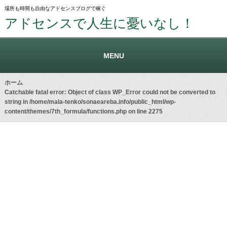
場所も時間も自由なアドセンスブログで稼ぐ
アドセンスで人生に憂いなし！
MENU
ホーム
Catchable fatal error
: Object of class WP_Error could not be converted to
string in
/home/mala-tenko/sonaeareba.info/public_html/wp-
content/themes/7th_formula/functions.php
on line
2275