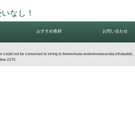
憂いなし！
おすすめ教材
お問い合わせ
r could not be converted to string in
/home/mala-tenko/sonaeareba.info/public_
line
2275